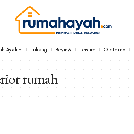
ah Ayah
Tukang
Review
Leisure
Ototekno
rior rumah